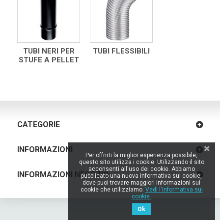
TUBI NERI PER
TUBI FLESSIBILI
STUFE A PELLET
CATEGORIE
INFORMAZIONI
Per offrirti la miglior esperienza possibile,
questo sito utilizza i cookie. Utilizzando il sito
acconsenti all'uso dei cookie. Abbiamo
INFORMAZIONI NEGOZIO
pubblicato una nuova informativa sui cookie,
dove puoi trovare maggiori informazioni sui
cookie che utilizziamo.
Vedi l'informativa sui
cookie.
Ok