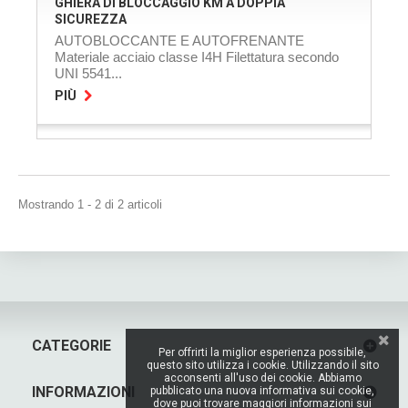
GHIERA DI BLOCCAGGIO KM A DOPPIA
SICUREZZA
AUTOBLOCCANTE E AUTOFRENANTE
Materiale acciaio classe I4H Filettatura secondo
UNI 5541...
PIÙ
Mostrando 1 - 2 di 2 articoli
CATEGORIE
Per offrirti la miglior esperienza possibile,
questo sito utilizza i cookie. Utilizzando il sito
acconsenti all'uso dei cookie. Abbiamo
INFORMAZIONI
pubblicato una nuova informativa sui cookie,
dove puoi trovare maggiori informazioni sui