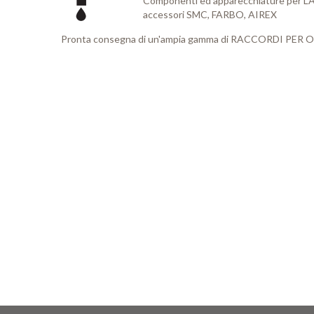
Componenti ed apparecchiature per L’AU
accessori SMC, FARBO, AIREX
Pronta consegna di un'ampia gamma di RACCORDI P