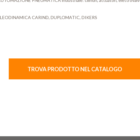
TOMAZIONE PNEUMATICA industriale: cilindri, attuatori, elettrovalvole, r
ER OLEODINAMICA CARIND, DUPLOMATIC, DIKERS
TROVA PRODOTTO NEL CATALOGO