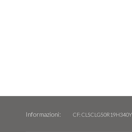
Informazioni:
CF: CLSCLG50R19H340Y 