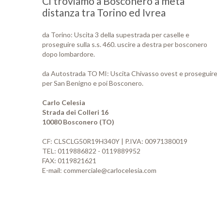
Ci troviamo a Bosconero a metà
distanza tra Torino ed Ivrea
da Torino: Uscita 3 della supestrada per caselle e
proseguire sulla s.s. 460. uscire a destra per bosconero
dopo lombardore.
da Autostrada TO MI: Uscita Chivasso ovest e proseguir
per San Benigno e poi Bosconero.
Carlo Celesia
Strada dei Colleri 16
10080 Bosconero (TO)
CF: CLSCLG50R19H340Y | P.IVA: 00971380019
TEL: 0119886822 - 0119889952
FAX: 0119821621
E-mail: commerciale@carlocelesia.com