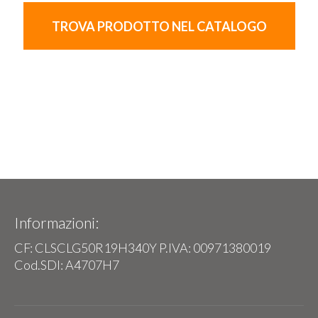
TROVA PRODOTTO NEL CATALOGO
Informazioni:
CF: CLSCLG50R19H340Y P.IVA: 00971380019
Cod.SDI: A4707H7